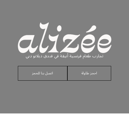
تجارب طعام فرنسية أنيقة في فندق ديلانو دبي
احجز طاولة
اتصل بنا للحجز