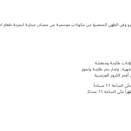
يسترو وفن الطهي المحضرة من مكونات موسمية من مصادر محلية لتجربة طعام است
اكتشف قائمة طعام انتقائية تضم أطباقاً شهية محضّرة من مكوّنات طازجة ومنعشة 
ومستقدمة محلياً. تلذّذ بأطباق كلاسيكية تقليدية، وسلطات شهية، وثمار بحر طازجة ولحوم 
خر الكروم الفرنسية.