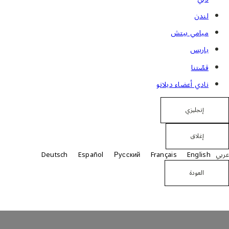
لندن
ميامي بيتش
باريس
قصّتنا
نادي أعضاء ديلانو
إنجليزي
إغلاق
عربي
Deutsch
Español
Русский
Français
English
العودة