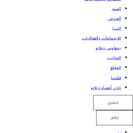
الصور
العروض
السبا
الاجتماعات والفعاليات
بنتهاوس ديلانو
التجارب
الموقع
قصّتنا
نادي أعضاء ديلانو
إنجليزي
إغلاق
دبي