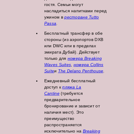
гостя. Семьи могут
насладиться напитками перед
ужином в
ресторане Tutto
Passa
.
Бесплатный трансфер в обе
стороны (из аэропортов DXB
или DWC или в пределах
эмирата Дубай). Действует
только для
номера Breaking
Waves Suites
,
номера Collins
Suite
и
The Delano Penthouse
.
Ежедневный бесплатный
доступ к
пляжа La
Cantine
(требуется
предварительное
бронирование и зависит от
наличия мест). Это
преимущество
распространяется
исключительно на
Breaking