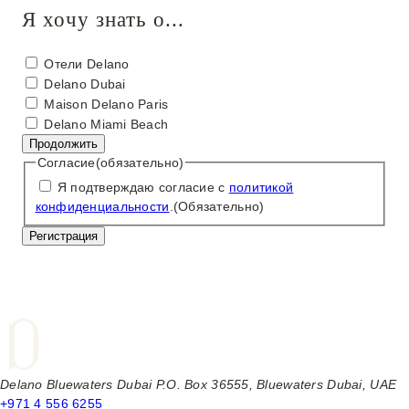
о
Я хочу знать о...
т
е
Н
Отели Delano
л
а
Delano Dubai
б
ч
Maison Delano Paris
ы
т
Delano Miami Beach
у
о
Продолжить
з
в
Согласие
(обязательно)
н
ы
а
Я подтверждаю согласие с
политикой
х
т
конфиденциальности
.
(Обязательно)
о
ь
т
о
е
л
и
б
ы
п
о
Delano Bluewaters Dubai P.O. Box 36555, Bluewaters Dubai, UAE
д
+971 4 556 6255
п