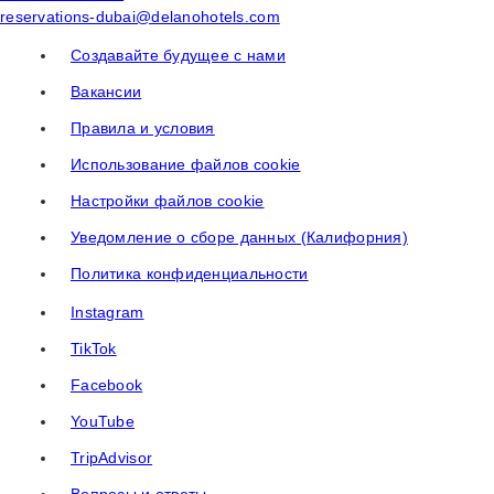
reservations-dubai@delanohotels.com
и
с
Создавайте будущее с нами
а
т
Вакансии
ь
Правила и условия
с
я
Использование файлов cookie
?
Настройки файлов cookie
Уведомление о сборе данных (Калифорния)
Политика конфиденциальности
Instagram
TikTok
Facebook
YouTube
TripAdvisor
Вопросы и ответы