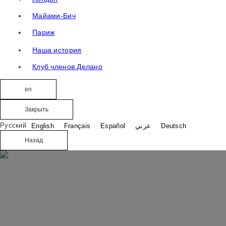
Майами-Бич
Париж
Наша история
Клуб членов Делано
en
Закрыть
Русский
English
Français
Español
عربي
Deutsch
Назад