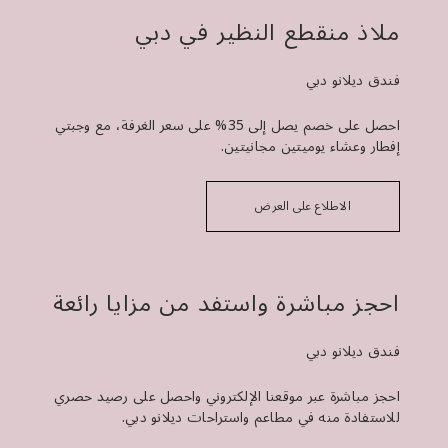
ملاذ منقطع النظير في دبي
فندق ديلانو دبي
احصل على خصم يصل إلى 35% على سعر الغرفة، مع وجبتي
إفطار وعشاء يوميتين مجانيتين.
الاطلاع على العرض
احجز مباشرة واستفد من مزايا رائعة
فندق ديلانو دبي
احجز مباشرة عبر موقعنا الإلكتروني واحصل على رصيد حصري
للاستفادة منه في مطاعم واستراحات ديلانو دبي.