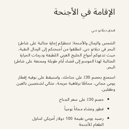
الإقامة في الأجنحة
فندق ديلانو دبي
الشمس والرمال والأجنحة: تنتظركم إجازة مثالية على شاطئ 
البحر في ديلانو دبي. انطلقوا من أجنحتكم إلى الرمال النقية، 
حيث تدعوكم أمواج الخليج العربي اللطيفة ودرجات الحرارة 
المثالية لهذا الموسم إلى قضاء أيام طويلة وممتعة على شاطئ 
البحر.
استمتع بخصم 30٪ على جناحك، واستيقظ على بوفيه إفطار 
يومي مجاني، محاطًا برفاهية مريحة، مثالي لشخصين بالغين 
وطفلين.
خصم 30٪ على سعر الجناح
فطور وعشاء مجاناً يومياً
رصيد يومي بقيمة 100 دولار أمريكي لتناول
الطعام للأجنحة