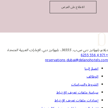
الاطلاع على العرض
ديلانو بلوواترز دبي ص.ب. 36555، بلوواترز دبي، الإمارات العربية المتحدة
+971 4 556 6255
reservations-dubai@delanohotels.com
انضمّ إلينا
الوظائف
الشروط والسياسات
سياسة ملفات تعريف الإرتباط
إعدادات ملفات تعريف الإرتباط