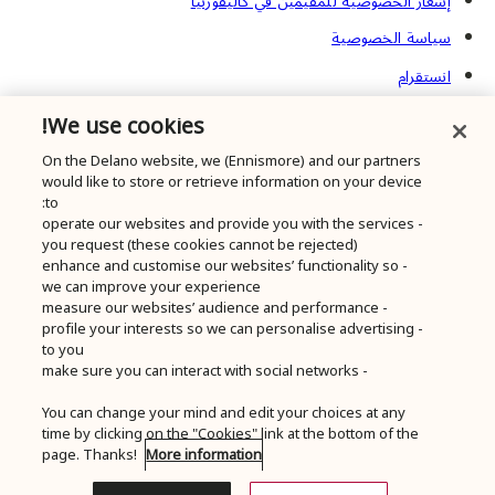
إشعار الخصوصية للمقيمين في كاليفورنيا
سياسة الخصوصية
انستقرام
تيك توك
We use cookies!
فيسبوك
On the Delano website, we (Ennismore) and our partners
would like to store or retrieve information on your device
يوتيوب
to:
تريب أدفايزر
- operate our websites and provide you with the services
you request (these cookies cannot be rejected)
الأسئلة المتداولة
- enhance and customise our websites’ functionality so
we can improve your experience
الاستدامة
- measure our websites’ audience and performance
- profile your interests so we can personalise advertising
to you
© Ennismore 2026
- make sure you can interact with social networks
للحجز
You can change your mind and edit your choices at any
time by clicking on the "Cookies" link at the bottom of the
page. Thanks!
More information
إغلاق