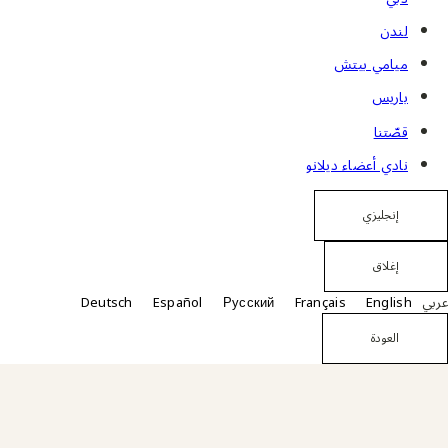
لندن
ميامي بيتش
باريس
قصّتنا
نادي أعضاء ديلانو
إنجليزي
إغلاق
عربي
Deutsch
Español
Русский
Français
English
العودة