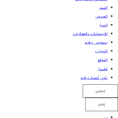
الصور
العروض
السبا
الاجتماعات والفعاليات
بنتهاوس ديلانو
التجارب
الموقع
قصّتنا
نادي أعضاء ديلانو
إنجليزي
إغلاق
دبي