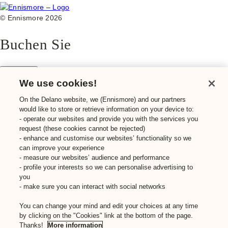
© Ennismore 2026
Buchen Sie
Schließen
Standorte
We use cookies!
Dubai
On the Delano website, we (Ennismore) and our partners
would like to store or retrieve information on your device to:
Standort auswählen
- operate our websites and provide you with the services you
Dubai
request (these cookies cannot be rejected)
- enhance and customise our websites’ functionality so we
Miami Beach
can improve your experience
- measure our websites’ audience and performance
Paris
- profile your interests so we can personalise advertising to
you
Einchecken/Auschecken
- make sure you can interact with social networks
Anzahl der Zimmer
You can change your mind and edit your choices at any time
Zimmer 1 (max 4 Gäste)
Entfernen
by clicking on the "Cookies" link at the bottom of the page.
Erwachsene
2
-
+
Thanks!
More information